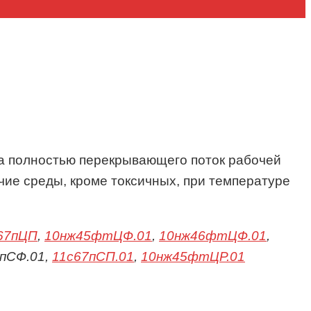
ва полностью перекрывающего поток рабочей
чие среды, кроме токсичных, при температуре
67пЦП
,
10нж45фтЦФ.01
,
10нж46фтЦФ.01
,
7пСФ.01,
11с67пСП.01
,
10нж45фтЦР.01