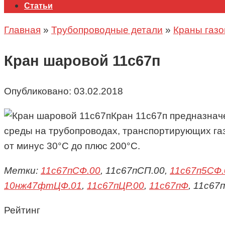
Статьи
Главная
»
Трубопроводные детали
»
Краны газ
Кран шаровой 11с67п
Опубликовано:
03.02.2018
Кран 11с67п предназнач
среды на трубопроводах, транспортирующих газ
от минус 30°С до плюс 200°С.
Метки:
11с67пСФ.00
, 11с67пСП.00,
11с67п5СФ.
10нж47фтЦФ.01
,
11с67пЦР.00
,
11с67пФ
, 11с67
Рейтинг