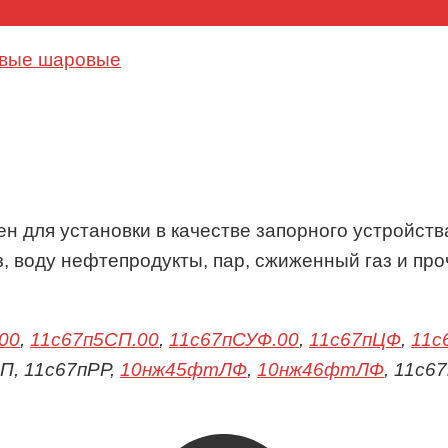
овые шаровые
ен для установки в качестве запорного устройст
, воду нефтепродукты, пар, сжиженный газ и про
00
,
11с67п5СП.00
,
11с67пСУФ.00
,
11с67пЦФ
,
11с
пП, 11с67пРР,
10нж45фтЛФ
,
10нж46фтЛФ
, 11с6