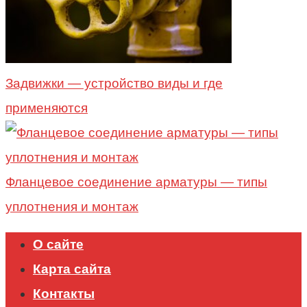
Задвижки — устройство виды и где
применяются
Фланцевое соединение арматуры — типы
уплотнения и монтаж
О сайте
Карта сайта
Контакты