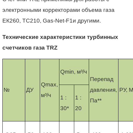
электронными корректорами объема газа
ЕК260, ТС210, Gas-Net-F1и другими.
Технические характеристики турбинных
счетчиков газа TRZ
Qmin, м³/ч
Перепад
Qmaх,
№
ДУ
давления,
РУ, 
м³/ч
1 :
1 :
Па**
30*
20