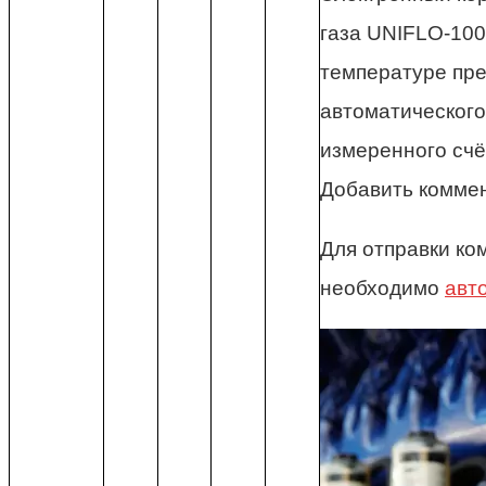
газа UNIFLO-10
температуре пр
автоматического
измеренного сч
Добавить комме
Для отправки ко
необходимо
авт