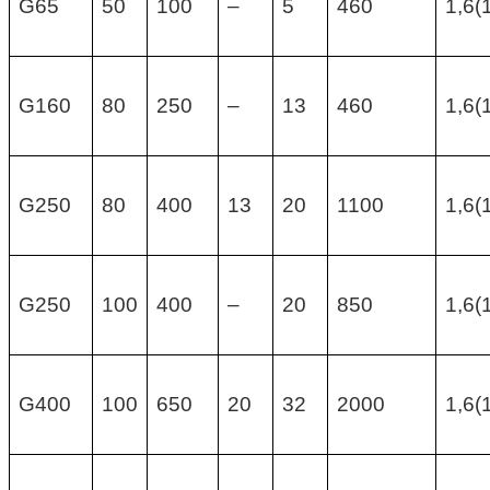
G65
50
100
–
5
460
1,6(
G160
80
250
–
13
460
1,6(
G250
80
400
13
20
1100
1,6(
G250
100
400
–
20
850
1,6(
G400
100
650
20
32
2000
1,6(