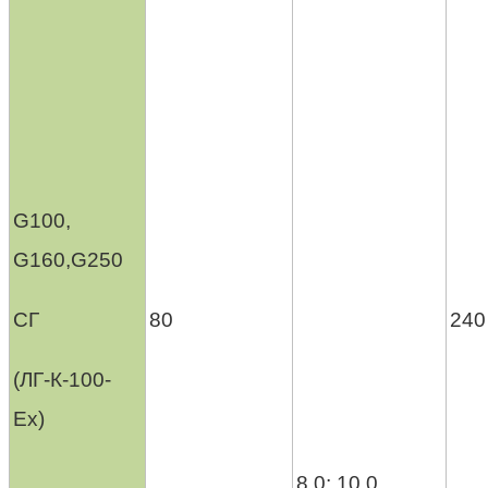
G100,
G160,G250
СГ
80
240
(ЛГ-К-100-
Ех)
8,0; 10,0