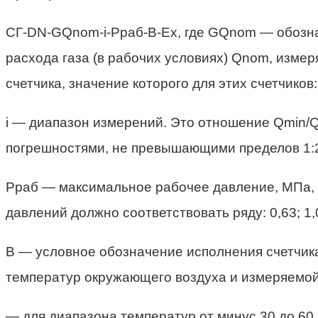
CГ-DN-GQnom-i-Рраб-В-Ех, где GQnom — обозна
расхода газа (в рабочих условиях) Qnom, изме
счетчика, значение которого для этих счетчиков: 
i — диапазон измерений. Это отношение Qmin/Q
погрешностями, не превышающими пределов 1:20
Pраб — максимальное рабочее давление, МПа, 
давлений должно соответствовать ряду: 0,63; 1,0; 1
В — условное обозначение исполнения счетчика
температур окружающего воздуха и измеряемой 
— для диапазона температур от минус 30 до 60 