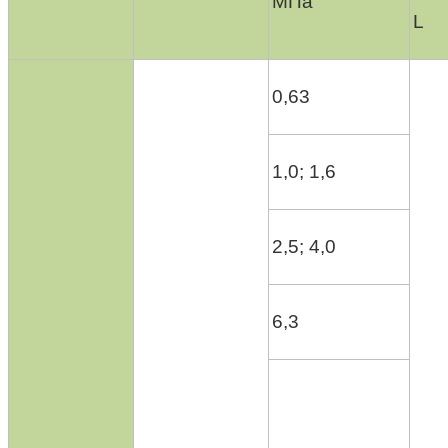
МПа
L
0,63
1,0; 1,6
2,5; 4,0
6,3