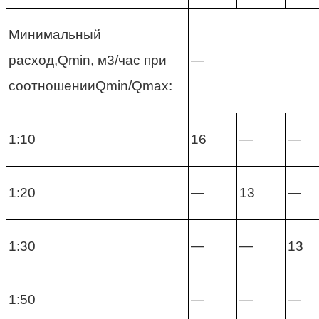
Минимальный
расход,Qmin, м3/час при
—
соотношенииQmin/Qmax:
1:10
16
—
—
1:20
—
13
—
1:30
—
—
13
1:50
—
—
—