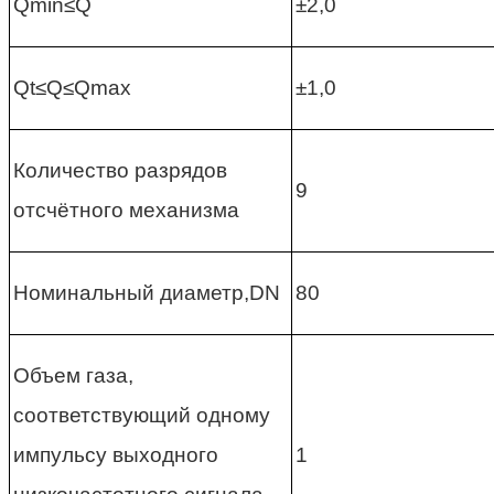
Qmin≤Q
±2,0
Qt≤Q≤Qmax
±1,0
Количество разрядов
9
отсчётного механизма
Номинальный диаметр,DN
80
Объем газа,
соответствующий одному
импульсу выходного
1