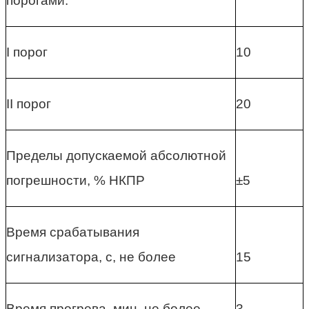
порогами:
I порог
10
II порог
20
Пределы допускаемой абсолютной
погрешности, % НКПР
±5
Время срабатывания
сигнализатора, с, не более
15
Время прогрева, мин, не более
3