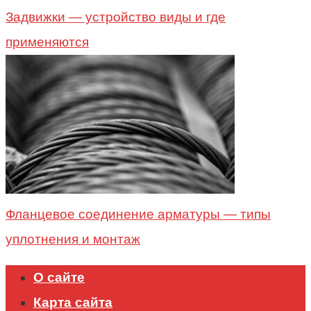
Задвижки — устройство виды и где
применяются
Фланцевое соединение арматуры — типы
уплотнения и монтаж
О сайте
Карта сайта