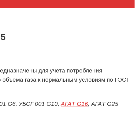
25
едназначены для учета потребления
о объема газа к нормальным условиям по ГОСТ
001 G6, УБСГ 001 G10,
АГАT G16
, АГАT G25