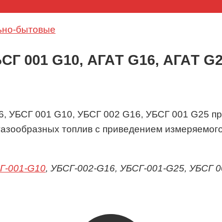
ьно-бытовые
БСГ 001 G10, АГАT G16, АГАT G
6,
УБСГ 001
G10, УБСГ 002 G16,
УБСГ 001
G25
пр
 газообразных топлив с приведением измеряемог
Г-001-G10
, УБСГ-002-G16, УБСГ-001-G25, УБСГ 