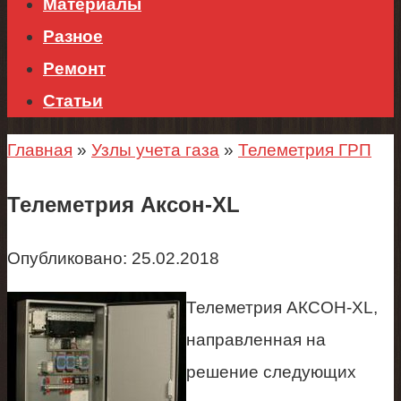
Материалы
Разное
Ремонт
Статьи
Главная
»
Узлы учета газа
»
Телеметрия ГРП
Телеметрия Аксон-XL
Опубликовано:
25.02.2018
Телеметрия АКСОН-XL,
направленная на
решение следующих