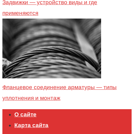
Задвижки — устройство виды и где
применяются
Фланцевое соединение арматуры — типы
уплотнения и монтаж
О сайте
Карта сайта