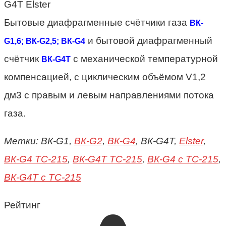
Бытовые диафрагменные счётчики газа
ВК-
и бытовой диафрагменный
G1,6; ВК-G2,5; ВК-G4
счётчик
с механической температурной
ВК-G4Т
компенсацией, с циклическим объёмом V1,2
дм3 с правым и левым направлениями потока
газа.
Метки: ВК-G1,
ВК-G2
,
ВК-G4
, ВК-G4Т,
Elster
,
ВК-G4 ТС-215
,
ВК-G4Т ТС-215
,
ВК-G4 с TC-215
,
ВК-G4Т с TC-215
Рейтинг