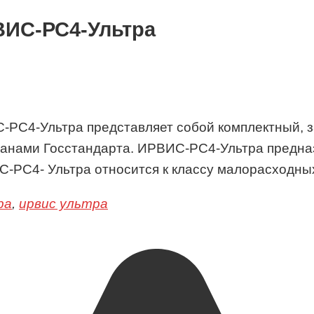
ВИС-РС4-Ультра
С-РС4-Ультра представляет собой комплектный, 
рганами Госстандарта. ИРВИС-РС4-Ультра предна
С-РС4- Ультра относится к классу малорасходны
ра
,
ирвис ультра