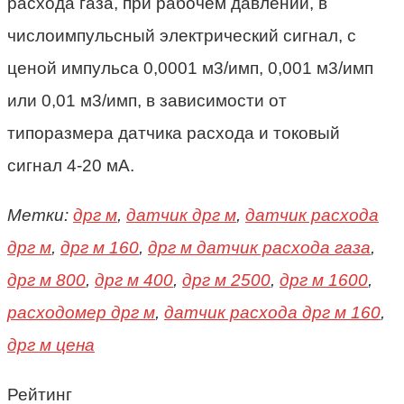
расхода газа, при рабочем давлении, в
числоимпульсный электрический сигнал, с
ценой импульса 0,0001 м3/имп, 0,001 м3/имп
или 0,01 м3/имп, в зависимости от
типоразмера датчика расхода и токовый
сигнал 4-20 мА.
Метки:
дрг м
,
датчик дрг м
,
датчик расхода
дрг м
,
дрг м 160
,
дрг м датчик расхода газа
,
дрг м 800
,
дрг м 400
,
дрг м 2500
,
дрг м 1600
,
расходомер дрг м
,
датчик расхода дрг м 160
,
дрг м цена
Рейтинг