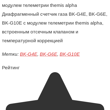
Диафрагменный счетчик газа BK-G4E, BK-G6E,
BK-G10E с модулем телеметрии themis alpha,
встроенным отсечным клапаном и
температурной коррекцией
Метки:
BK-G4E
,
BK-G6E
,
BK-G10E
Рейтинг