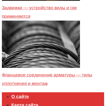
Задвижки — устройство виды и где
применяются
Фланцевое соединение арматуры — типы
уплотнения и монтаж
О сайте
Карта сайта