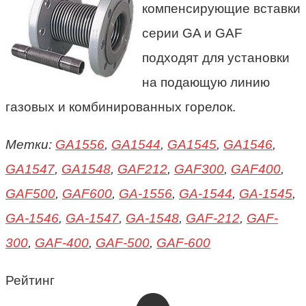
компенсирующие вставки
серии GA и GAF
подходят для установки
на подающую линию
газовых и комбинированных горелок.
Метки:
GA1556
,
GA1544
,
GA1545
,
GA1546
,
GA1547
,
GA1548
,
GAF212
,
GAF300
,
GAF400
,
GAF500
,
GAF600
,
GA-1556
,
GA-1544
,
GA-1545
,
GA-1546
,
GA-1547
,
GA-1548
,
GAF-212
,
GAF-
300
,
GAF-400
,
GAF-500
,
GAF-600
Рейтинг