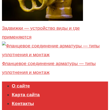
Задвижки — устройство виды и где
применяются
Фланцевое соединение арматуры — типы
уплотнения и монтаж
О сайте
Карта сайта
Контакты