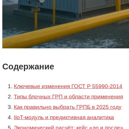
Содержание
Ключевые изменения ГОСТ Р 55990-2014
Типы блочных ГРП и области применения
Как правильно выбрать ГРПБ в 2025 году
IIoT-модуль и предиктивная аналитика
Экономический расчёт: кейс «до и после»