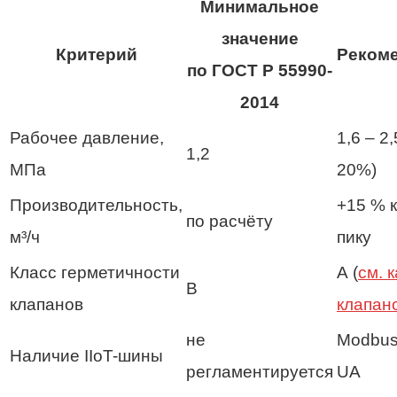
Минимальное
значение
Критерий
Рекоме
по ГОСТ Р 55990-
2014
Рабочее давление,
1,6 – 2,
1,2
МПа
20%)
Производительность,
+15 % 
по расчёту
м³/ч
пику
Класс герметичности
А (
см. 
В
клапанов
клапан
не
Modbus
Наличие IIoT-шины
регламентируется
UA