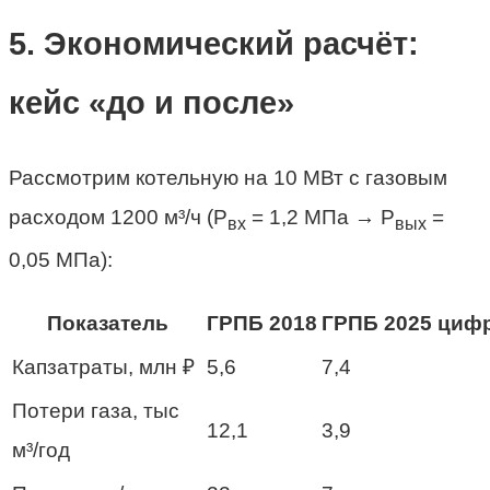
5. Экономический расчёт:
кейс «до и после»
Рассмотрим котельную на 10 МВт с газовым
расходом 1200 м³/ч (P
= 1,2 МПа → P
=
вх
вых
0,05 МПа):
Показатель
ГРПБ 2018
ГРПБ 2025 циф
Капзатраты, млн ₽
5,6
7,4
Потери газа, тыс
12,1
3,9
м³/год