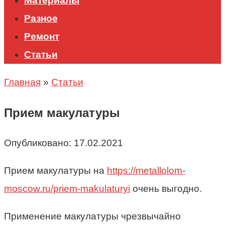
Материалы
Разное
Ремонт
Статьи
Главная
»
Статьи
Прием макулатуры
Опубликовано:
17.02.2021
Прием макулатуры на
https://metallolom-
moscow.ru/priem-makulaturyi
очень выгодно.
Применение макулатуры чрезвычайно