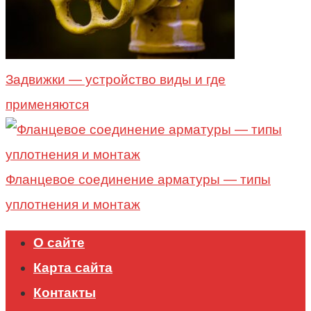
Задвижки — устройство виды и где
применяются
Фланцевое соединение арматуры — типы
уплотнения и монтаж
О сайте
Карта сайта
Контакты