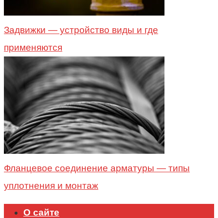
Задвижки — устройство виды и где
применяются
Фланцевое соединение арматуры — типы
уплотнения и монтаж
О сайте