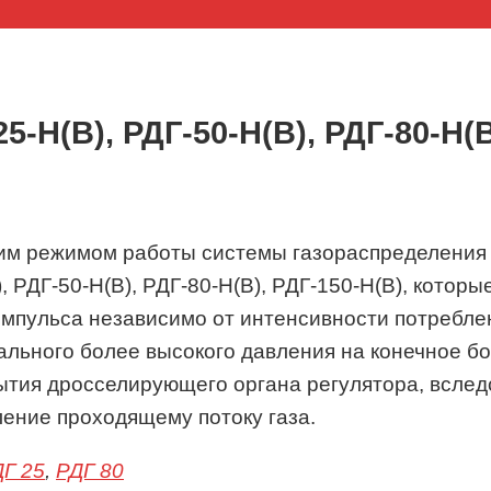
5-Н(В), РДГ-50-Н(В), РДГ-80-Н(В
им режимом работы системы газораспределения
), РДГ-50-Н(В), РДГ-80-Н(В), РДГ-150-Н(В), кото
импульса независимо от интенсивности потребле
льного более высокого давления на конечное бо
тия дросселирующего органа регулятора, вслед
ение проходящему потоку газа.
Г 25
,
РДГ 80