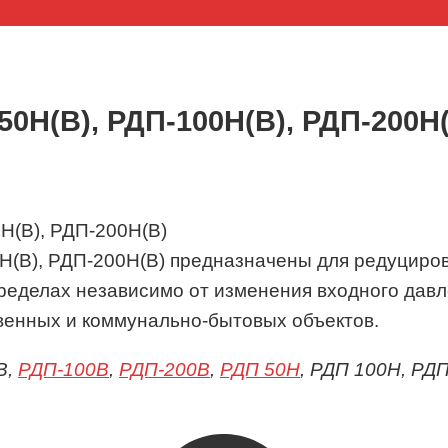
50Н(В), РДП-100Н(В), РДП-200Н
Н(В), РДП-200Н(В) предназначены для редуциров
еделах независимо от изменения входного давле
венных и коммунально-бытовых объектов.
В,
РДП-100В
,
РДП-200В
,
РДП 50Н
, РДП 100Н, РД