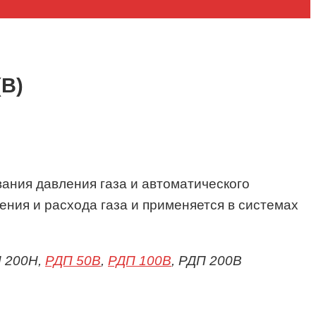
(В)
ания давления газа и автоматического
ния и расхода газа и применяется в системах
П 200Н,
РДП 50В
,
РДП 100В
, РДП 200В