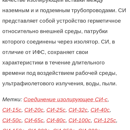
наземным и и подземным трубопроводами. СИ
представляет собой устройство герметичное
относительно внешней среды, патрубки
которого соединены через изолятор. СИ, в
отличие от ИФС, сохраняет свои
характеристики в течение длительного
времени под воздействием рабочей среды,
ультрафиолетового излучения, воды, пыли.
Метки:
Соединение изолирующее СИ-с
,
СИ-15с
,
СИ-20с
,
СИ-25с
,
СИ-32с
,
СИ-40с
,
СИ-50с
,
СИ-65с
,
СИ-80с
,
СИ-100с
,
СИ-125с
,