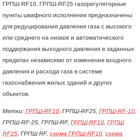
ГРПШ-
RF
10, ГРПШ-
RF
25 г
азорегуляторные
пункты шкафного исполнения
предназначены
для редуцирования давления газа с высокого
или среднего на низкое и автоматического
поддержания выходного давления в заданных
пределах независимо от изменения входного
давления и расхода газа в системе
газоснабжения жилых зданий и других
объектов.
Метки:
ГРПШ-RF10
, ГРПШ-RF25,
ГРПШ-RF-10
,
ГРПШ-RF-25, ГРПШ-RF,
ГРПШ RF10
,
ГРПШ
RF25
, ГРПШ RF,
схема ГРПШ-RF10
,
схема