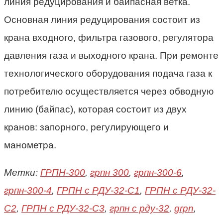
линия редуцирования и байпасная ветка.
Основная линия редуцирования состоит из
крана входного, фильтра газового, регулятора
давления газа и выходного крана. При ремонте
технологического оборудования подача газа к
потребителю осуществляется через обводную
линию (байпас), которая состоит из двух
кранов: запорного, регулирующего и
манометра.
Метки:
ГРПН-300
,
грпн 300
,
грпн-300-6
,
грпн-300-4
,
ГРПН с РДУ-32-С1
,
ГРПН с РДУ-32-
С2
,
ГРПН с РДУ-32-С3
,
грпн с рду-32
,
grpn
,