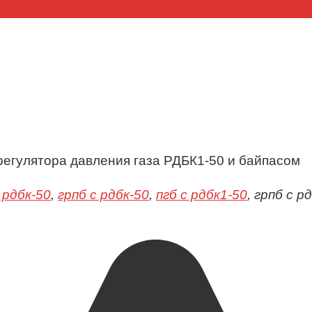
регулятора давления газа РДБК1-50 и байпасом
 рдбк-50
,
грпб с рдбк-50
,
пгб с рдбк1-50
, грпб с р