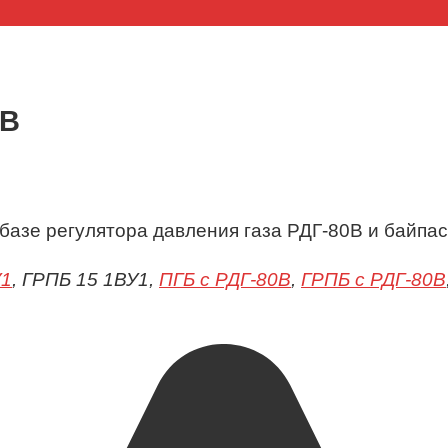
0В
базе регулятора давления газа РДГ-80В и байпа
У1
, ГРПБ 15 1ВУ1,
ПГБ с РДГ-80В
,
ГРПБ с РДГ-80В