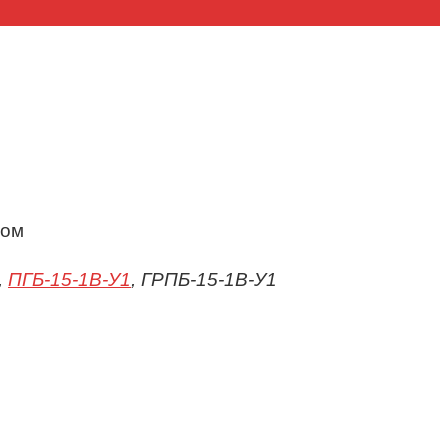
сом
,
ПГБ-15-1В-У1
, ГРПБ-15-1В-У1