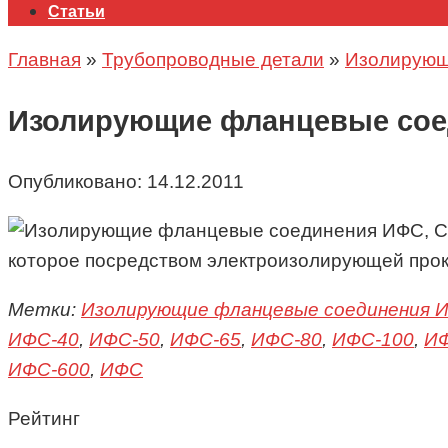
Статьи
Главная
»
Трубопроводные детали
»
Изолирующ
Изолирующие фланцевые сое
Опубликовано:
14.12.2011
которое посредством электроизолирующей прокл
Метки:
Изолирующие фланцевые соединения 
ИФС-40
,
ИФС-50
,
ИФС-65
,
ИФС-80
,
ИФС-100
,
ИФ
ИФС-600
,
ИФС
Рейтинг