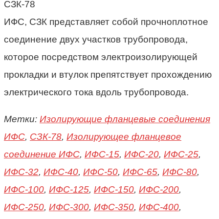
ИФС, СЗК представляет собой прочноплотное
соединение двух участков трубопровода,
которое посредством электроизолирующей
прокладки и втулок препятствует прохождению
электрического тока вдоль трубопровода.
Метки:
Изолирующие фланцевые соединения
ИФС
,
СЗК-78
,
Изолирующее фланцевое
соединение ИФС
,
ИФС-15
,
ИФС-20
,
ИФС-25
,
ИФС-32
,
ИФС-40
,
ИФС-50
,
ИФС-65
,
ИФС-80
,
ИФС-100
,
ИФС-125
,
ИФС-150
,
ИФС-200
,
ИФС-250
,
ИФС-300
,
ИФС-350
,
ИФС-400
,