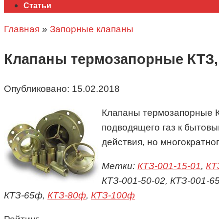
Статьи
Главная
»
Запорные клапаны
Клапаны термозапорные КТЗ,
Опубликовано:
15.02.2018
Клапаны термозапорные К
подводящего газ к бытов
действия, но многократно
Метки:
КТЗ-001-15-01
,
КТ
КТЗ-001-50-02, КТЗ-001-6
КТЗ-65ф,
КТЗ-80ф
,
КТЗ-100ф