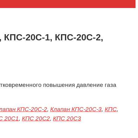
 КПС-20С-1, КПС-20С-2,
атковременного повышения давление газа
лапан КПС-20С-2
,
Клапан КПС-20С-3
,
КПС
,
С 20С1
,
КПС 20С2
,
КПС 20С3