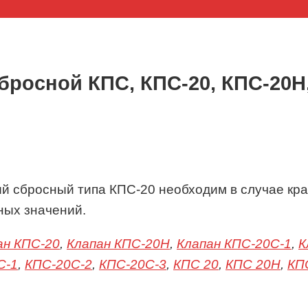
росной КПС, КПС-20, КПС-20Н,
й сбросный типа КПС-20 необходим в случае кр
ных значений.
ан КПС-20
,
Клапан КПС-20Н
,
Клапан КПС-20С-1
,
К
С-1
,
КПС-20С-2
,
КПС-20С-3
,
КПС 20
,
КПС 20Н
,
КП