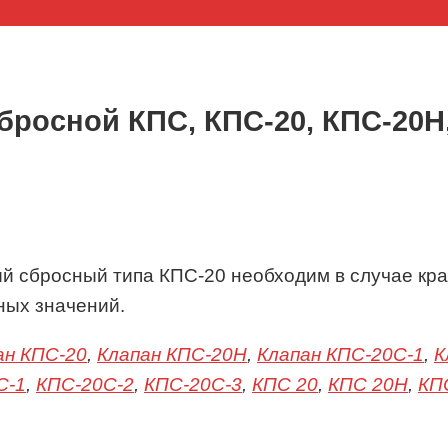
росной КПС, КПС-20, КПС-20Н,
й сбросный типа КПС-20 необходим в случае кр
ных значений.
ан КПС-20
,
Клапан КПС-20Н
,
Клапан КПС-20С-1
,
К
С-1
,
КПС-20С-2
,
КПС-20С-3
,
КПС 20
,
КПС 20Н
,
КП