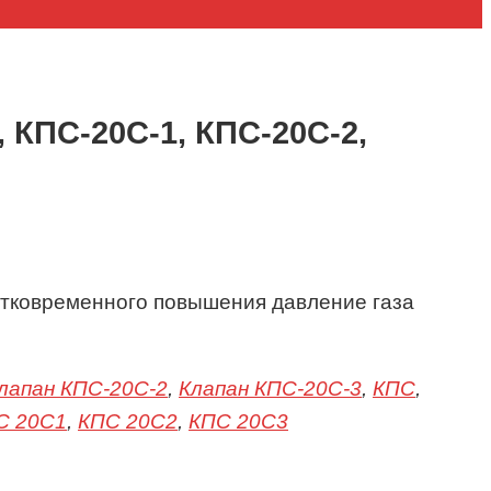
 КПС-20С-1, КПС-20С-2,
атковременного повышения давление газа
лапан КПС-20С-2
,
Клапан КПС-20С-3
,
КПС
,
С 20С1
,
КПС 20С2
,
КПС 20С3