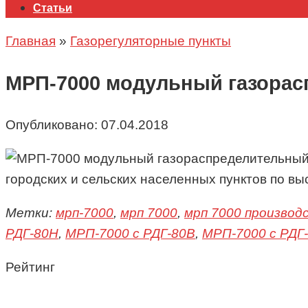
Статьи
Главная
»
Газорегуляторные пункты
МРП-7000 модульный газорас
Опубликовано:
07.04.2018
городских и сельских населенных пунктов по в
Метки:
мрп-7000
,
мрп 7000
,
мрп 7000 производ
РДГ-80Н
,
МРП-7000 с РДГ-80В
,
МРП-7000 с РДГ
Рейтинг