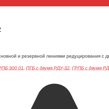
2
сновной и резервной линиями редуцирования с д
РПБ 300 01
,
ПГБ с двумя РДУ-32
,
ГРПБ с двумя РД