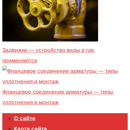
Задвижки — устройство виды и где
применяются
Фланцевое соединение арматуры — типы
уплотнения и монтаж
О сайте
Карта сайта