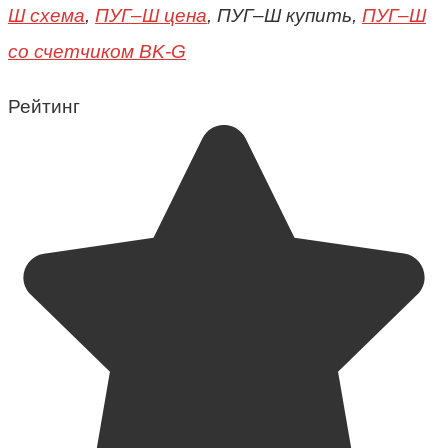
Ш схема
,
ПУГ–Ш цена
, ПУГ–Ш купить,
ПУГ–Ш
со счетчиком BK-G
Рейтинг