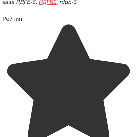
газа РДГБ-6,
РДГБ6
, rdgb-6
Рейтинг