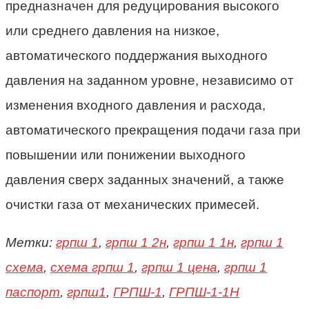
предназначен для редуцирования высокого
или среднего давления на низкое,
автоматического поддержания выходного
давления на заданном уровне, независимо от
изменения входного давления и расхода,
автоматического прекращения подачи газа при
повышении или понижении выходного
давления сверх заданных значений, а также
очистки газа от механических примесей.
Метки:
грпш 1
,
грпш 1 2н
,
грпш 1 1н
,
грпш 1
схема
,
схема грпш 1
,
грпш 1 цена
,
грпш 1
паспорт
,
грпш1
,
ГРПШ-1
,
ГРПШ-1-1Н