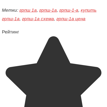
Метки:
грпш 1а
,
грпш-1а
,
грпш-1-а
,
купить
грпш-1а
,
грпш-1а схема
,
грпш-1а цена
Рейтинг