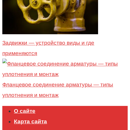
Задвижки — устройство виды и где
применяются
Фланцевое соединение арматуры — типы
уплотнения и монтаж
О сайте
Карта сайта