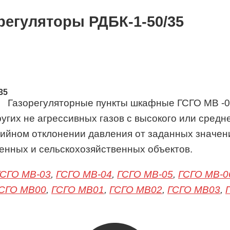
 регуляторы РДБК-1-50/35
Газорегуляторные пункты шкафные ГСГО МВ -00, -
гих не агрессивных газов с высокого или средн
рийном отклонении давления от заданных значен
нных и сельскохозяйственных объектов.
ГСГО МВ-03
,
ГСГО МВ-04
,
ГСГО МВ-05
,
ГСГО МВ-0
СГО МВ00
,
ГСГО МВ01
,
ГСГО МВ02
,
ГСГО МВ03
,