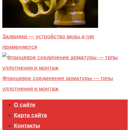
Задвижки — устройство виды и где
применяются
Фланцевое соединение арматуры — типы
уплотнения и монтаж
О сайте
Карта сайта
Контакты