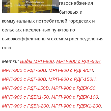
газоснабжения
бытовых и
коммунальных потребителей городских и
сельских населенных пунктов по
высокоэффективным схемам распределения
газа.
Метки:
Виды МРП-900
,
МРП-900 с РДГ-50Н
,
МРП-900 с РДГ-50В
,
МРП-900 с РДГ-80Н
,
МРП-900 с РДГ-80В
,
МРП-900 с РДГ-150Н
,
МРП-900 с РДГ-150В
,
МРП-900 с РДБК-50
,
МРП-900 с РДБК1-50
,
МРП-900 с РДБК-100
,
МРП-900 с РДБК-200
,
МРП-900 с РДБК1-200
,