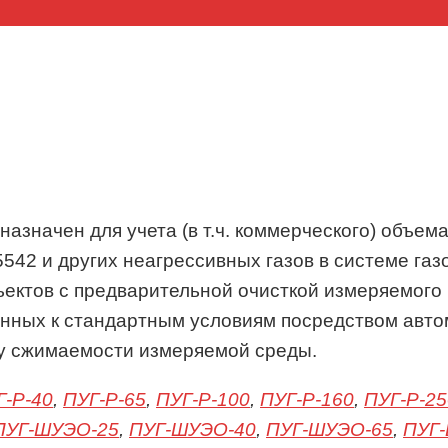
дназначен для учета (в т.ч. коммерческого) объе
5542 и других неагрессивных газов в системе г
ектов с предварительной очисткой измеряемого г
нных к стандартным условиям посредством автом
у сжимаемости измеряемой среды.
Г-P-40
,
ПУГ-P-65
,
ПУГ-P-100
,
ПУГ-P-160
,
ПУГ-P-25
ПУГ-ШУЭО-25
,
ПУГ-ШУЭО-40
,
ПУГ-ШУЭО-65
,
ПУГ