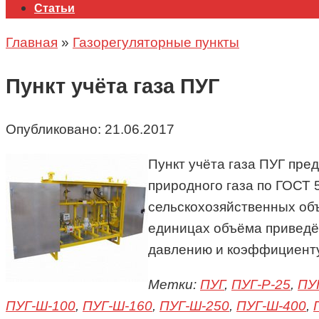
Статьи
Главная
»
Газорегуляторные пункты
Пункт учёта газа ПУГ
Опубликовано:
21.06.2017
Пункт учёта газа ПУГ пре
природного газа по ГОСТ 
сельскохозяйственных объ
единицах объёма приведё
давлению и коэффициент
Метки:
ПУГ
,
ПУГ-P-25
,
ПУ
ПУГ-Ш-100
,
ПУГ-Ш-160
,
ПУГ-Ш-250
,
ПУГ-Ш-400
,