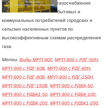
газоснабжения
бытовых и
коммунальных потребителей городских и
сельских населенных пунктов по
высокоэффективным схемам распределения
газа.
Метки:
Виды МРП-900
,
МРП-900 с РДГ-50Н
,
МРП-900 с РДГ-50В
,
МРП-900 с РДГ-80Н
,
МРП-900 с РДГ-80В
,
МРП-900 с РДГ-150Н
,
МРП-900 с РДГ-150В
,
МРП-900 с РДБК-50
,
МРП-900 с РДБК1-50
,
МРП-900 с РДБК-100
,
МРП-900 с РДБК-200
,
МРП-900 с РДБК1-200
,