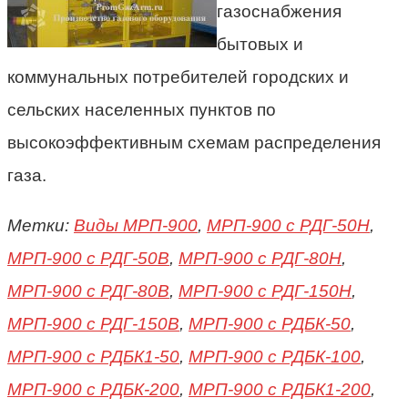
газоснабжения
бытовых и
коммунальных потребителей городских и
сельских населенных пунктов по
высокоэффективным схемам распределения
газа.
Метки:
Виды МРП-900
,
МРП-900 с РДГ-50Н
,
МРП-900 с РДГ-50В
,
МРП-900 с РДГ-80Н
,
МРП-900 с РДГ-80В
,
МРП-900 с РДГ-150Н
,
МРП-900 с РДГ-150В
,
МРП-900 с РДБК-50
,
МРП-900 с РДБК1-50
,
МРП-900 с РДБК-100
,
МРП-900 с РДБК-200
,
МРП-900 с РДБК1-200
,